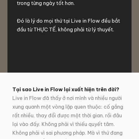
trong từng ngày tốt hơn.
Đó là lý do mọi thứ tại Live in Flow đều bắt
đầu từ THỰC TẾ, không phải từ lý thuyết.
Tại sao Live in Flow lại xuất hiện trên đời?
Live in Flow đã thấy ở nơi mình và nhiều người
xung quanh một vòng lặp quen thuộc: cố gắng
rất nhiều, thay đổi được một thời gian, rồi đâu
lại vào đấy. Không phải vì thiếu quyết tâm.
Không phải vì sai phương pháp. Mà vì thứ đang