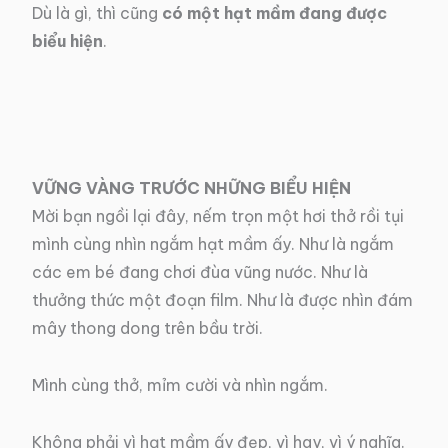
Dù là gì, thì cũng
có một hạt mầm đang được
biểu hiện
.
VỮNG VÀNG TRƯỚC NHỮNG BIỂU HIỆN
Mời bạn ngồi lại đây, nếm trọn một hơi thở rồi tụi
mình cùng nhìn ngắm hạt mầm ấy. Như là ngắm
các em bé đang chơi đùa vũng nước. Như là
thưởng thức một đoạn film. Như là được nhìn đám
mây thong dong trên bầu trời.
Mình cùng thở, mỉm cười và nhìn ngắm.
Không phải vì hạt mầm ấy đẹp, vì hay, vì ý nghĩa.