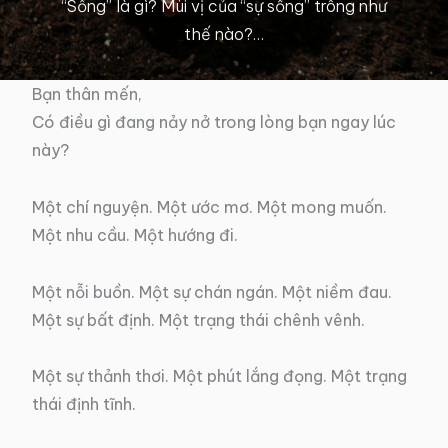
“Sống” là gì? Mùi vị của “sự sống” trông như
thế nào?…
Bạn thân mến,
Có điều gì đang nảy nở trong lòng bạn ngay lúc
này?
Một chí nguyện. Một ước mơ. Một mong muốn.
Một nhu cầu. Một hướng đi.
Một nỗi buồn. Một sự chán ngán. Một niềm đau.
Một sự bất định. Một trạng thái chênh vênh.
Một sự thảnh thơi. Một phút lắng đọng. Một trạng
thái định tĩnh.